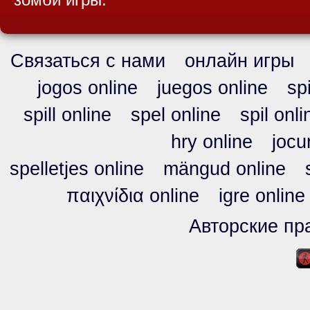
Связаться с нами
онлайн игры
jogos online
juegos online
sp
spill online
spel online
spil onli
hry online
jocu
spelletjes online
mängud online
παιχνίδια online
igre online
Авторские пра