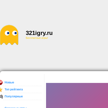
321igry.ru
Бесплатные игры!
Новые
Топ рейтинга
Популярные