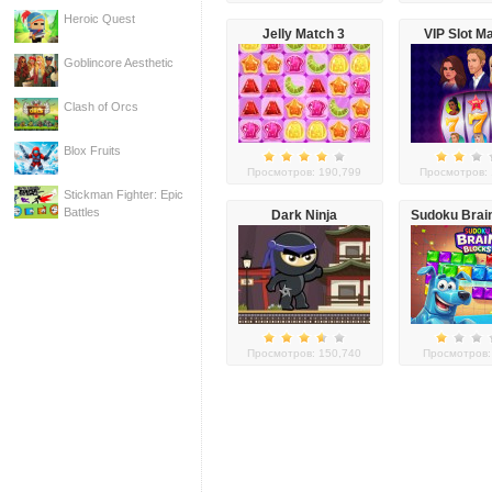
Heroic Quest
Jelly Match 3
VIP Slot M
Goblincore Aesthetic
Clash of Orcs
Blox Fruits
Просмотров: 190,799
Просмотров: 
Stickman Fighter: Epic
Battles
Dark Ninja
Sudoku Brai
Просмотров: 150,740
Просмотров: