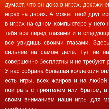
думает, что он дока в играх, докажи 
играх на двоих. А может твой друг и
в играх на одном компьютере у него 
тебя все перед глазами и в следующ
все увидишь своими глазами. Здесь
сильнее на самом деле. Тут не на
совершенно бесплатны и не требуют р
У нас собрана большая коллекция онла
есть игры, всех жанров и на любой
поиграть с приятелем или братом, а
своим вниманием наши игры для ма
зомби игры.