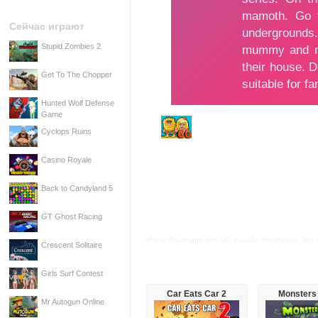
Сейчас играют
Stupid Zombies 2
Get To The Chopper
Hunted Wolf Defense
Game
Cyclops Ruins
Casino Royale
Back to Candyland 5
GT Ghost Racing
Играй Adam and Eve GO онлайн бесплатно. Это с
Crescent Solitaire
Girls Surf Contest
Car Eats Car 2
Monsters
Mr Autogun Online