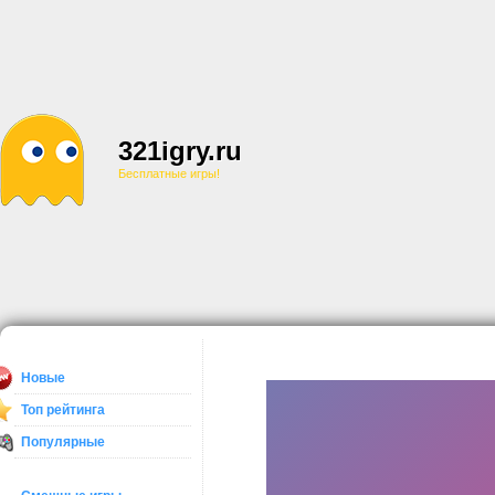
321igry.ru
Бесплатные игры!
Новые
Топ рейтинга
Популярные