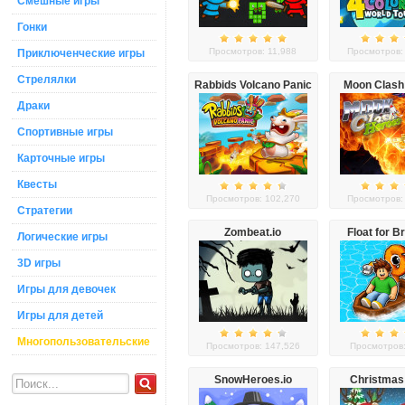
Смешные игры
Гонки
Просмотров: 11,988
Просмотров:
Приключенческие игры
Стрелялки
Rabbids Volcano Panic
Moon Clash
Драки
Спортивные игры
Карточные игры
Квесты
Просмотров: 102,270
Просмотров:
Стратегии
Zombeat.io
Float for B
Логические игры
3D игры
Игры для девочек
Игры для детей
Многопользовательские
Просмотров: 147,526
Просмотров:
SnowHeroes.io
Christmas