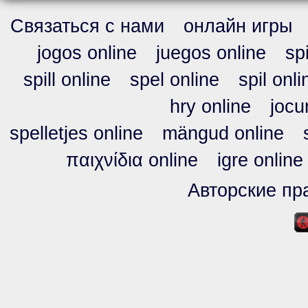
Связаться с нами
онлайн игры
jogos online
juegos online
sp
spill online
spel online
spil onli
hry online
jocu
spelletjes online
mängud online
παιχνίδια online
igre online
Авторские пра