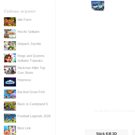
Сейчас играют
Idle Farm
Hot Air Solitaire
Jetpack Joyride
Kings and Queens
Solitaire Tripeaks
Stickman Killer Top
Gun Shots
Hopnova
Eat And Grow Fish
Back to Candyland 5
Играй Rally Point 2 онлайн 
Football Legends 2026
Best Link
Stick Kill 3D