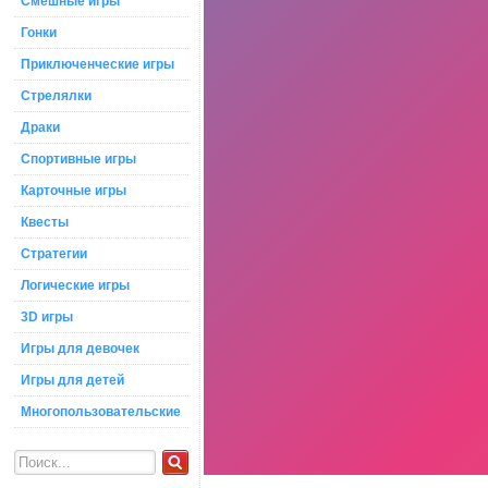
Смешные игры
Гонки
Приключенческие игры
Стрелялки
Драки
Спортивные игры
Карточные игры
Квесты
Стратегии
Логические игры
3D игры
Игры для девочек
Игры для детей
Многопользовательские