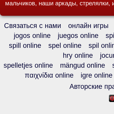
мальчиков, наши аркады, стрелялки, 
Связаться с нами
онлайн игры
jogos online
juegos online
sp
spill online
spel online
spil onli
hry online
jocu
spelletjes online
mängud online
παιχνίδια online
igre online
Авторские пра