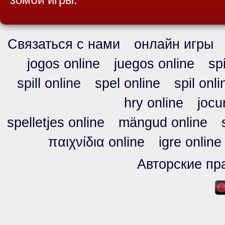
Связаться с нами
онлайн игры
jogos online
juegos online
sp
spill online
spel online
spil onli
hry online
jocu
spelletjes online
mängud online
παιχνίδια online
igre online
Авторские пра