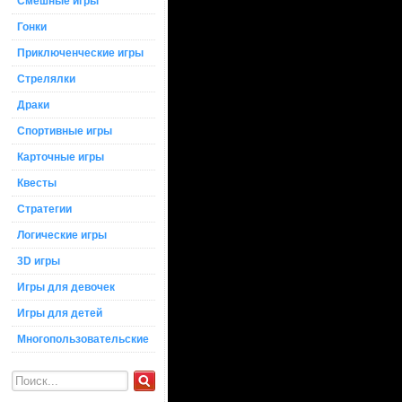
Смешные игры
Гонки
Приключенческие игры
Стрелялки
Драки
Спортивные игры
Карточные игры
Квесты
Стратегии
Логические игры
3D игры
Игры для девочек
Игры для детей
Многопользовательские