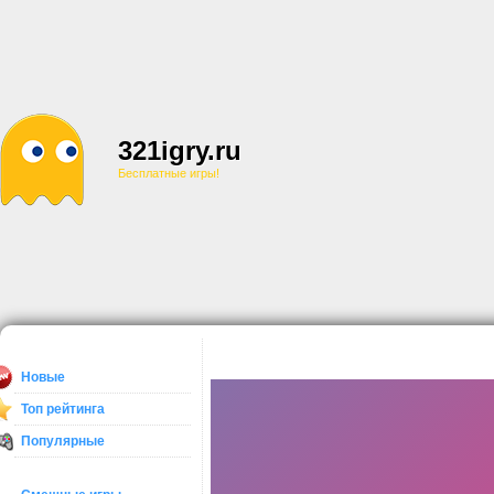
321igry.ru
Бесплатные игры!
Новые
Топ рейтинга
Популярные