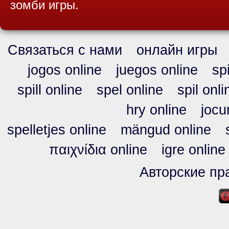
зомби игры.
Связаться с нами
онлайн игры
jogos online
juegos online
sp
spill online
spel online
spil onli
hry online
jocu
spelletjes online
mängud online
παιχνίδια online
igre online
Авторские пра