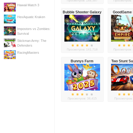
Просмотров: 148,587
Просмотров: 
Hawaii Match 3
Bubble Shooter Galaxy
GoodGame 
Defense
HexAquatic Kraken
Impostors vs Zombies:
Survival
Stickman Army: The
Defenders
Просмотров: 141,718
Просмотров: 
RacingMasters
Bunnys Farm
Two Stunt S
Просмотров: 38,415
Просмотров: