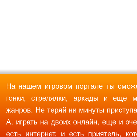
На нашем игровом портале ты сможе
гонки, стрелялки, аркады и еще м
жанров. Не теряй ни минуты приступа
А, играть на двоих онлайн, еще и оче
есть интернет, и есть приятель, ко