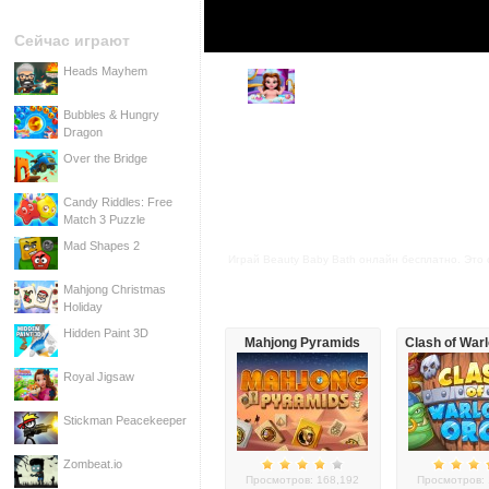
Сейчас играют
Heads Mayhem
Bubbles & Hungry
Dragon
Over the Bridge
Candy Riddles: Free
Match 3 Puzzle
Mad Shapes 2
Играй Beauty Baby Bath онлайн бесплатно. Это с
Mahjong Christmas
Holiday
Hidden Paint 3D
Mahjong Pyramids
Clash of War
Royal Jigsaw
Stickman Peacekeeper
Zombeat.io
Просмотров: 168,192
Просмотров: 