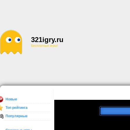
321igry.ru
Бесплатные игры!
Новые
Топ рейтинга
Популярные