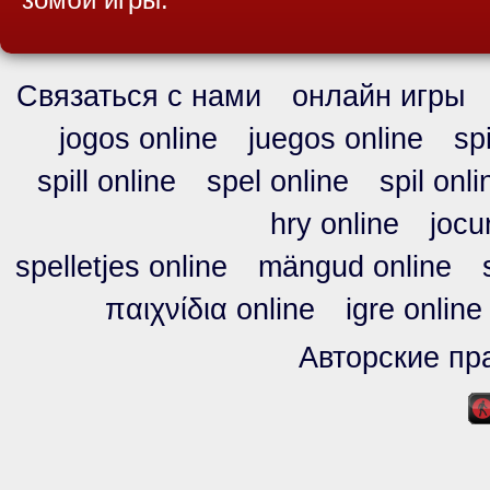
Связаться с нами
онлайн игры
jogos online
juegos online
sp
spill online
spel online
spil onli
hry online
jocu
spelletjes online
mängud online
παιχνίδια online
igre online
Авторские пра