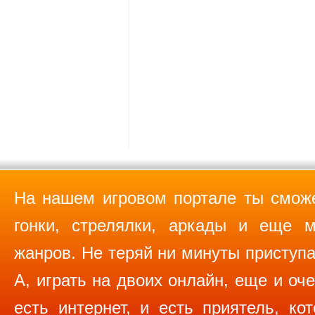
На нашем игровом портале ты сможе
гонки, стрелялки, аркады и еще м
жанров. Не теряй ни минуты приступа
А, играть на двоих онлайн, еще и оче
есть интернет, и есть приятель, ко