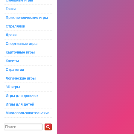
Смешные игры
Гонки
Приключенческие игры
Стрелялки
Драки
Спортивные игры
Карточные игры
Квесты
Стратегии
Логические игры
3D игры
Игры для девочек
Игры для детей
Многопользовательские