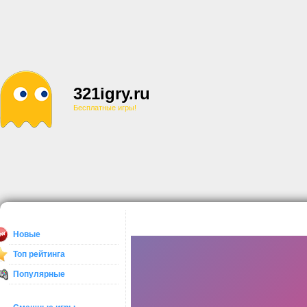
321igry.ru
Бесплатные игры!
Новые
Топ рейтинга
Популярные