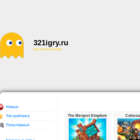
321igry.ru
Бесплатные игры!
Новые
The Mergest Kingdom
Colossa
Топ рейтинга
Популярные