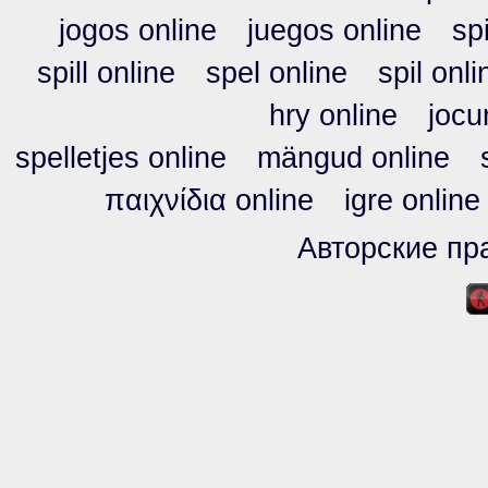
jogos online
juegos online
sp
spill online
spel online
spil onli
hry online
jocu
spelletjes online
mängud online
παιχνίδια online
igre online
Авторские пра