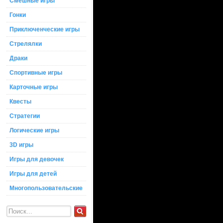
Смешные игры
Гонки
Приключенческие игры
Стрелялки
Драки
Спортивные игры
Карточные игры
Квесты
Стратегии
Логические игры
3D игры
Игры для девочек
Игры для детей
Многопользовательские