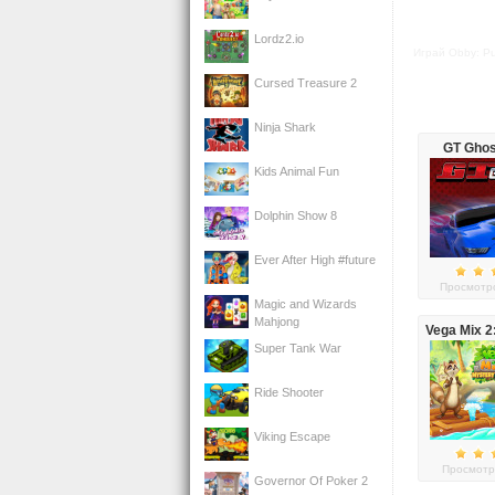
Lordz2.io
Играй Obby: Pu
Cursed Treasure 2
Ninja Shark
GT Ghos
Kids Animal Fun
Dolphin Show 8
Ever After High #future
Просмотро
Magic and Wizards
Mahjong
Vega Mix 2
Is
Super Tank War
Ride Shooter
Viking Escape
Просмотр
Governor Of Poker 2