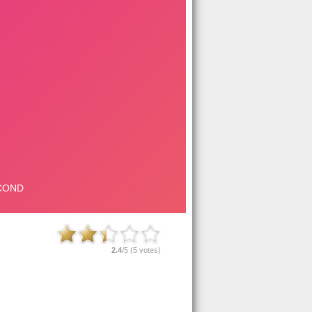
2.4
/5 (
5
votes)