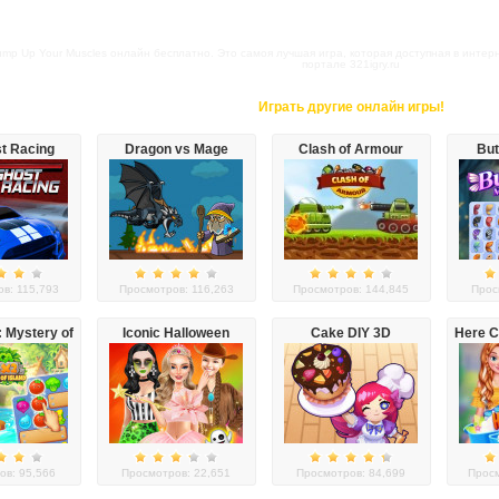
mp Up Your Muscles онлайн бесплатно. Это самоя лучшая игра, которая доступная в интер
портале 321igry.ru
Играть другие онлайн игры!
t Racing
Dragon vs Mage
Clash of Armour
But
в: 115,793
Просмотров: 116,263
Просмотров: 144,845
Прос
: Mystery of
Iconic Halloween
Cake DIY 3D
Here 
land
Costumes
ов: 95,566
Просмотров: 22,651
Просмотров: 84,699
Просм