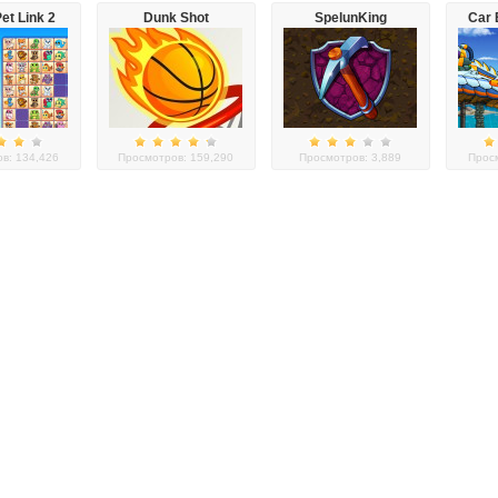
et Link 2
Dunk Shot
SpelunKing
Car 
в: 134,426
Просмотров: 159,290
Просмотров: 3,889
Просм