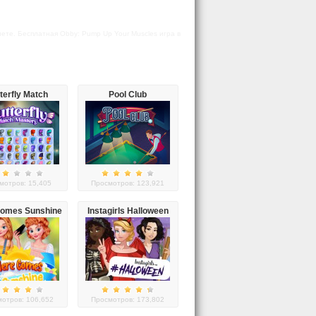
нете. Бесплатная Obby: Pump Up Your Muscles игра в
terfly Match
Pool Club
Mastery
мотров: 15,405
Просмотров: 123,921
Comes Sunshine
Instagirls Halloween
Dress Up
отров: 106,652
Просмотров: 173,802