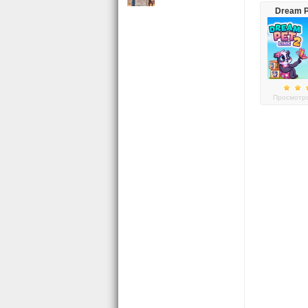
Dream P
Просмотро