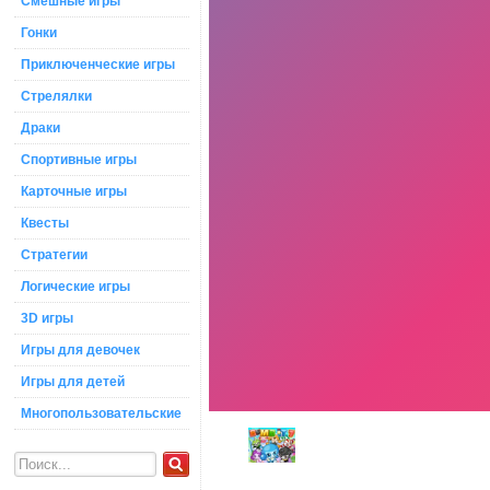
Смешные игры
Гонки
Приключенческие игры
Стрелялки
Драки
Спортивные игры
Карточные игры
Квесты
Стратегии
Логические игры
3D игры
Игры для девочек
Игры для детей
Многопользовательские