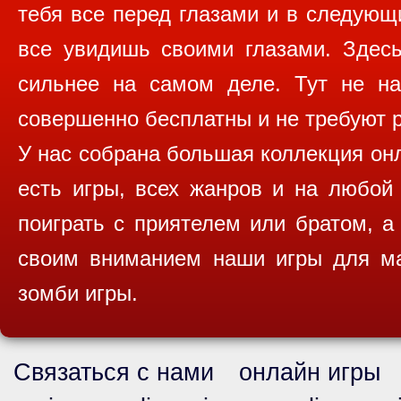
тебя все перед глазами и в следующ
все увидишь своими глазами. Здесь
сильнее на самом деле. Тут не на
совершенно бесплатны и не требуют р
У нас собрана большая коллекция онла
есть игры, всех жанров и на любой
поиграть с приятелем или братом, а
своим вниманием наши игры для ма
зомби игры.
Связаться с нами
онлайн игры