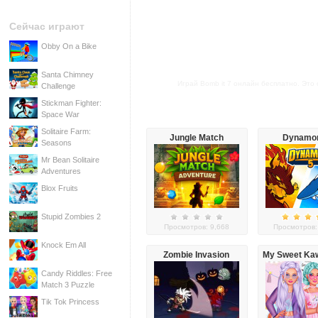
Сейчас играют
Obby On a Bike
Santa Chimney
Играй Bomb it 7 онлайн бесплатно. Это 
Challenge
Stickman Fighter:
Space War
Solitaire Farm:
Jungle Match
Dynamo
Seasons
Adventures
Mr Bean Solitaire
Adventures
Blox Fruits
Stupid Zombies 2
Просмотров: 9,668
Просмотров:
Knock Em All
Zombie Invasion
My Sweet Kaw
Candy Riddles: Free
Match 3 Puzzle
Tik Tok Princess