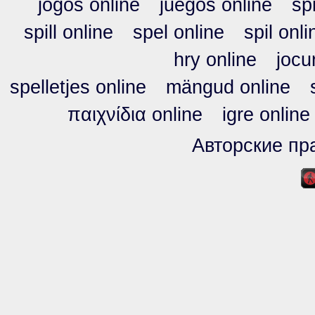
jogos online
juegos online
sp
spill online
spel online
spil onli
hry online
jocu
spelletjes online
mängud online
παιχνίδια online
igre online
Авторские пра