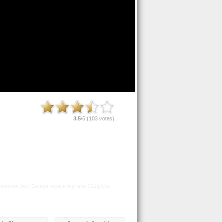
3.5
/5 (
103
votes)
атная Jelly Escape игра в портале 321igry.ru