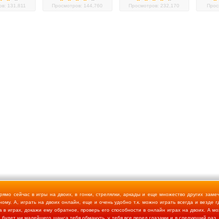
в: 131,811
Просмотров: 144,760
Просмотров: 232,170
Прос
ямо сейчас в игры на двоих, в гонки, стрелялки, аркады и еще множество других заме
ому. А, играть на двоих онлайн, еще и очень удобно т.к. можно играть всегда и везде г
а в играх, докажи ему обратное, проверь его способности в онлайн играх на двоих. А м
е будет ни малейшего шанса тебя обмануть, у тебя все перед глазами и в следующий раз,