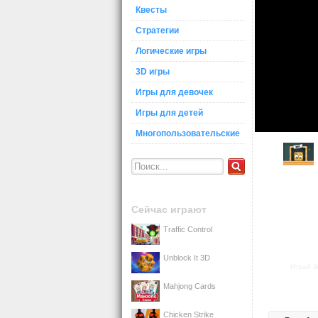
Квесты
Стратегии
Логические игры
3D игры
Игры для девочек
Игры для детей
Многопользовательские
Сейчас играют
Traffic Control
Unblock It 3D
Играй J
Mahjong Cards
Chicken Strike