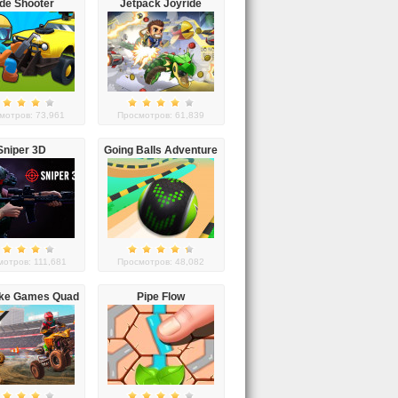
de Shooter
Jetpack Joyride
мотров: 73,961
Просмотров: 61,839
Sniper 3D
Going Balls Adventure
2
отров: 111,681
Просмотров: 48,082
ike Games Quad
Pipe Flow
Offroad