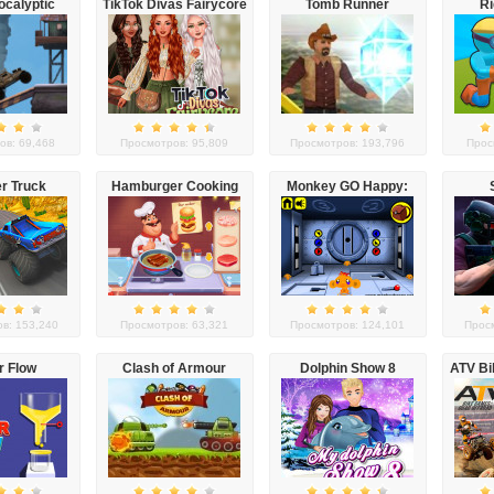
ocalyptic
TikTok Divas Fairycore
Tomb Runner
Ri
 Trial
ов: 69,468
Просмотров: 95,809
Просмотров: 193,796
Прос
r Truck
Hamburger Cooking
Monkey GO Happy:
e Racing
Mania
Stage 1
в: 153,240
Просмотров: 63,321
Просмотров: 124,101
Просм
r Flow
Clash of Armour
Dolphin Show 8
ATV B