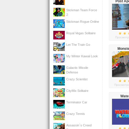
Post Ap
Truck
Stickman Team Force
2
Stickman Rogue Online
Royal Vegas Solitaire
Просмотр
Let The Train Go
Monste
Extrem
My Winter Kawaii Look
Galactic Missile
Defense
Crazy Scientist
Просмотро
CityMix Solitaire
Wate
Terminator Car
Crazy Tennis
Assassin`s Creed