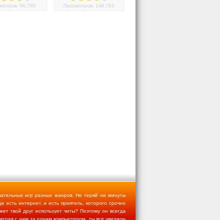
мотров: 66,780
Просмотров: 149,783
чательных игр разных жанров. Не теряй ни минуты
де есть интернет, и есть приятель, которого срочно
ожет твой друг использует читы? Поэтому он всегда
 играя с ним за одним компьютером, ты все увидишь