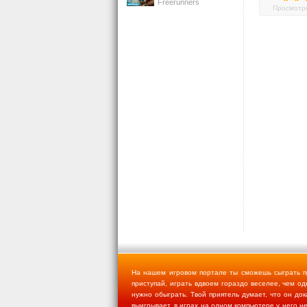
Freerunners
Просмотро
На нашем игровом портале ты сможешь сыграть пр
приступай, играть вдвоем гораздо веселее, чем одн
нужно обыграть. Твой приятель думает, что он док
выигрывает, в играх на одном компьютере у него н