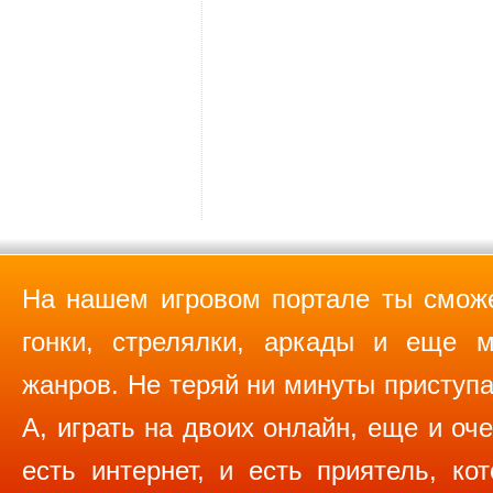
На нашем игровом портале ты сможе
гонки, стрелялки, аркады и еще м
жанров. Не теряй ни минуты приступа
А, играть на двоих онлайн, еще и оче
есть интернет, и есть приятель, ко