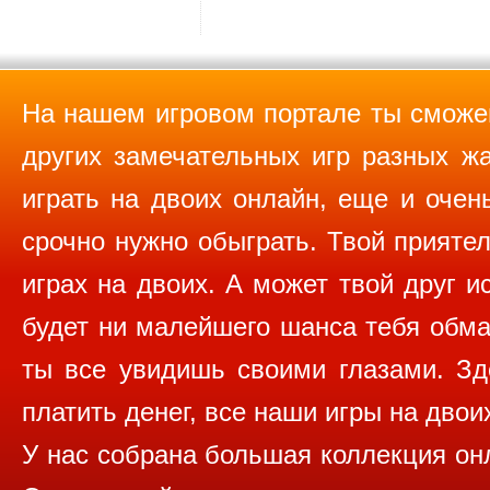
На нашем игровом портале ты сможеш
других замечательных игр разных жа
играть на двоих онлайн, еще и очень
срочно нужно обыграть. Твой приятел
играх на двоих. А может твой друг и
будет ни малейшего шанса тебя обма
ты все увидишь своими глазами. Зде
платить денег, все наши игры на двои
У нас собрана большая коллекция онла