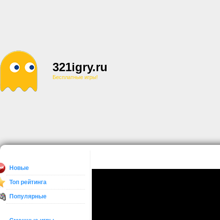
321igry.ru
Бесплатные игры!
Новые
Топ рейтинга
Популярные