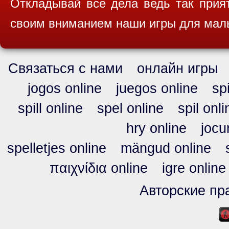
Откладывай все дела ведь так прият
своим вниманием наши игры для мальч
Связаться с нами
онлайн игры
jogos online
juegos online
sp
spill online
spel online
spil onli
hry online
jocu
spelletjes online
mängud online
παιχνίδια online
igre online
Авторские пра