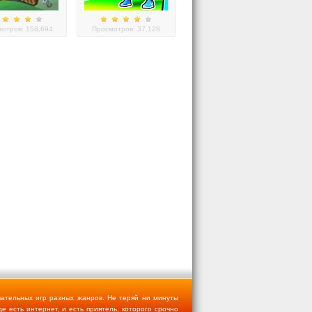
отров: 158,694
Просмотров: 37,128
чательных игр разных жанров. Не теряй ни минуты
де есть интернет, и есть приятель, которого срочно