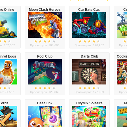
ro Online
Moon Clash Heroes
Car Eats Car:
Cr
Dungeon Adventure
в: 107,502
Просмотров: 186,600
Просмотров: 178,982
Просм
inrot Eggs
Pool Club
Darts Club
Cookin
ов: 21,567
Просмотров: 123,860
Просмотров: 177,339
Просм
Lords
Best Link
CityMix Solitaire
T