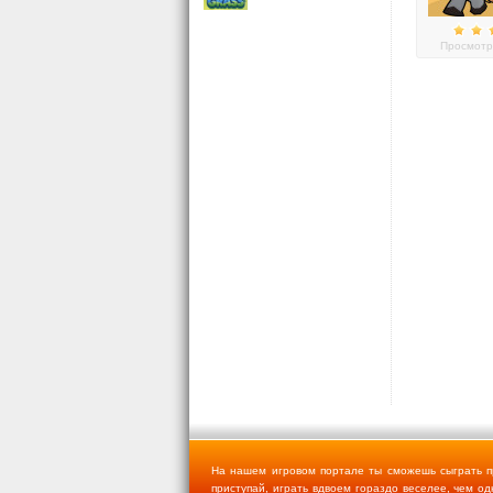
Просмотр
На нашем игровом портале ты сможешь сыграть пр
приступай, играть вдвоем гораздо веселее, чем одн