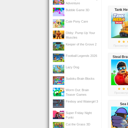
Adventure
Tank He
Bubble Game 3D
Cute Pony Care
Obby: Pump Up Your
Muscles
Keeper of the Grove 2
Просмотро
Football Legends 2026
Steal Bra
Lazy Dog
Sudoku Brain Blocks
Worm Out: Brain
Просмотр
Teaser Games
Fireboy and Watergirl 3
Sea 
Super Friday Night
Funki
Cut the Grass 3D