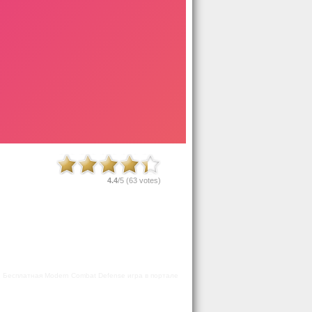
4.4
/5 (
63
votes)
. Бесплатная Modern Combat Defense игра в портале