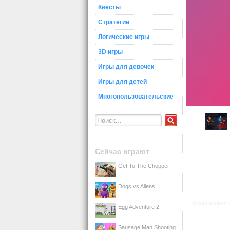
Квесты
Стратегии
Логические игры
3D игры
Игры для девочек
Игры для детей
Многопользовательские
Сейчас играют
Get To The Chopper
Dogs vs Aliens
Играй Modern 
Egg Adventure 2
Sausage Man Shooting