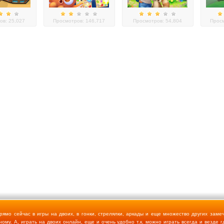
ов: 25,027
Просмотров: 146,717
Просмотров: 54,804
Просм
ямо сейчас в игры на двоих, в гонки, стрелялки, аркады и еще множество других заме
ому. А, играть на двоих онлайн, еще и очень удобно т.к. можно играть всегда и везде г