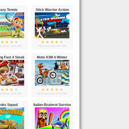
azy Tennis
Stick Warrior Action
Game
отров: 185,699
Просмотров: 98,288
g Fast 4 Steak
Moto X3M 4 Winter
отров: 128,452
Просмотров: 178,366
anks Squad
Italian Brainrot Survive
Parkour