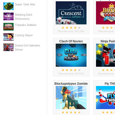
Super Tank War
Mahjong Dark
Dimensions
Tripeaks Solitaire
Просмотров: 362,080
Просмотров: 
Cyborg Slayer
Clash Of Navies
Ninja Pain
Dotted Girl Valentine
Dinner
Просмотров: 68,522
Просмотров: 
Blockapolypse Zombie
Fly TH
Shooter