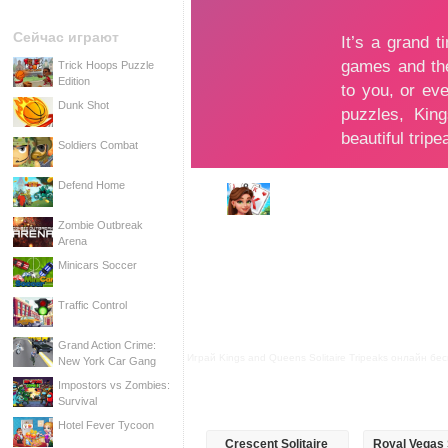
Сейчас играют
Trick Hoops Puzzle
Edition
Dunk Shot
Soldiers Combat
Defend Home
Zombie Outbreak
Arena
Minicars Soccer
Traffic Control
Grand Action Crime:
Играй Kings and Queens Solitaire Tripeaks онлайн бе
New York Car Gang
Impostors vs Zombies:
Survival
Hotel Fever Tycoon
Crescent Solitaire
Royal Vegas 