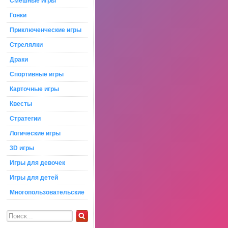
Смешные игры
Гонки
Приключенческие игры
Стрелялки
Драки
Спортивные игры
Карточные игры
Квесты
Стратегии
Логические игры
3D игры
Игры для девочек
Игры для детей
Многопользовательские