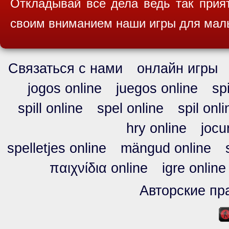
Откладывай все дела ведь так прият
своим вниманием наши игры для мальч
Связаться с нами
онлайн игры
jogos online
juegos online
sp
spill online
spel online
spil onli
hry online
jocu
spelletjes online
mängud online
παιχνίδια online
igre online
Авторские пра