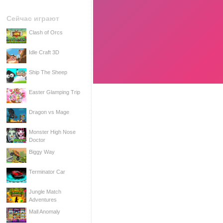
Сейчас играют
Clash of Orcs
Idle Craft 3D
Ship The Sheep
Easter Glamping Trip
Dragon vs Mage
Monster High Nose
Doctor
Biggy Way
Terminator Car
Jungle Match
Adventures
Mall Anomaly