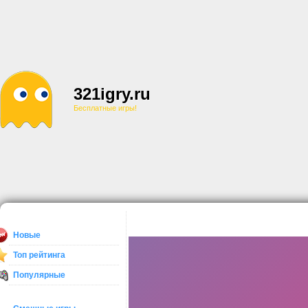
321igry.ru
Бесплатные игры!
Новые
Топ рейтинга
Популярные