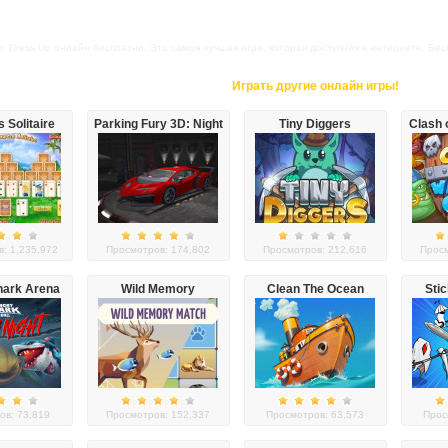
b: Dress Up онлайн бесплатно. Это самоя лучшая игра, которая доступная в интернете. Беспл
Играть другие онлайн игры!
s Solitaire
Parking Fury 3D: Night
Tiny Diggers
Clash 
Thief
: 1,235,972
Просмотров: 174,802
Просмотров: 212,616
Просм
hark Arena
Wild Memory
Clean The Ocean
Sti
r Night
ов: 73,819
Просмотров: 152,337
Просмотров: 63,573
Прос