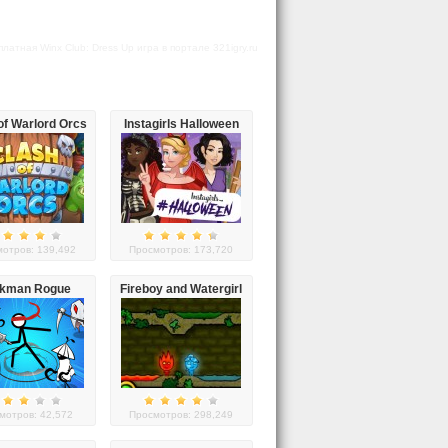
атная Winx Club: Dress Up игра в портале 321igry.ru
of Warlord Orcs
Instagirls Halloween
Dress Up
отров: 139,492
Просмотров: 173,720
ckman Rogue
Fireboy and Watergirl
Online
мотров: 42,572
Просмотров: 298,249