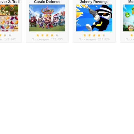
ver 2: Trail
Castle Defense
Johnny Revenge
Me
ter Dragon
в: 148,162
Просмотров: 123,853
Просмотров: 212,826
Просм