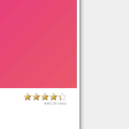
4.4
/5 (
36
votes)