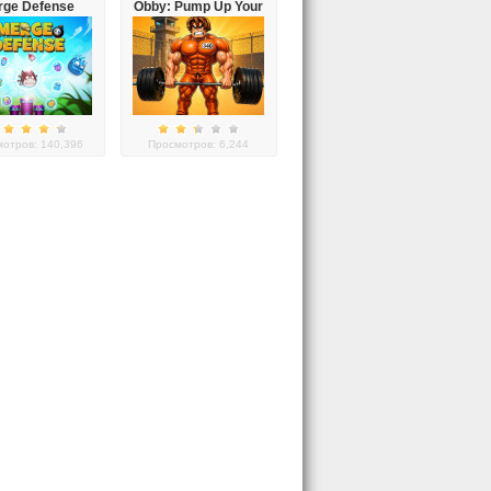
rge Defense
Obby: Pump Up Your
Muscles
отров: 140,396
Просмотров: 6,244