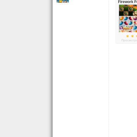
Firework Fe
of the Wa
Просмотро