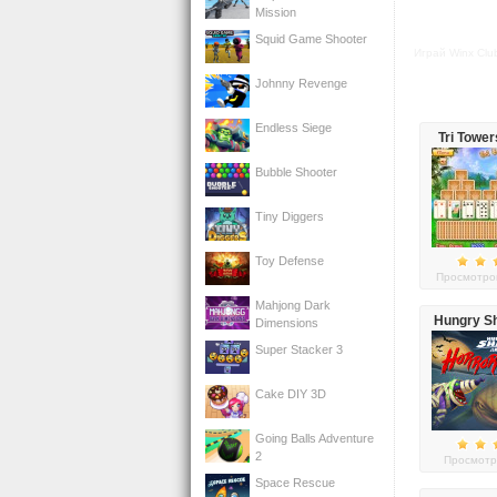
Mission
Squid Game Shooter
Играй Winx Clu
Johnny Revenge
Endless Siege
Tri Tower
Bubble Shooter
Tiny Diggers
Toy Defense
Просмотров
Mahjong Dark
Hungry S
Dimensions
Horro
Super Stacker 3
Cake DIY 3D
Going Balls Adventure
2
Просмотр
Space Rescue