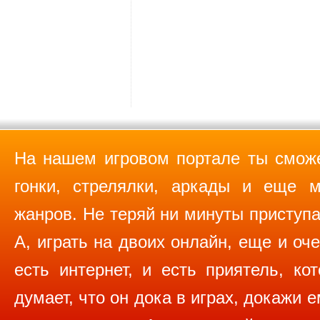
На нашем игровом портале ты сможе
гонки, стрелялки, аркады и еще м
жанров. Не теряй ни минуты приступа
А, играть на двоих онлайн, еще и оче
есть интернет, и есть приятель, ко
думает, что он дока в играх, докажи 