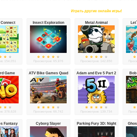
Играть другие онлайн игры!
 Connect
Insect Exploration
Metal Animal
Let
в: 154,051
Просмотров: 65,976
Просмотров: 142,650
Просм
rd Game
ATV Bike Games Quad
Adam and Eve 5 Part 2
Bob 
Offroad
в: 378,628
Просмотров: 66,742
Просмотров: 139,734
Просм
es Fantasy
Cyborg Slayer
Parking Fury 3D: Night
Ghos
eover
Thief
Hall