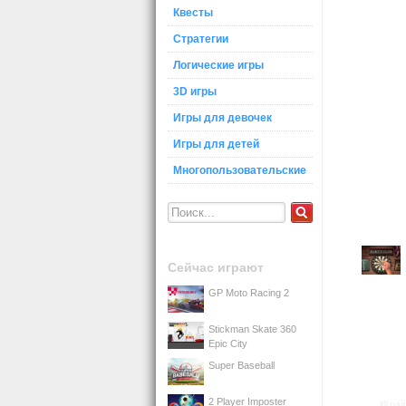
Квесты
Стратегии
Логические игры
3D игры
Игры для девочек
Игры для детей
Многопользовательские
Сейчас играют
GP Moto Racing 2
Stickman Skate 360
Epic City
Super Baseball
2 Player Imposter
Играй