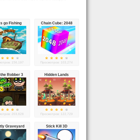
`s go Fishing
Chain Cube: 2048
merge
отров: 156,197
Просмотров: 103,274
the Robber 3
Hidden Lands
отров: 203,628
Просмотров: 122,729
tly Graveyard
Stick Kill 3D
oween Special