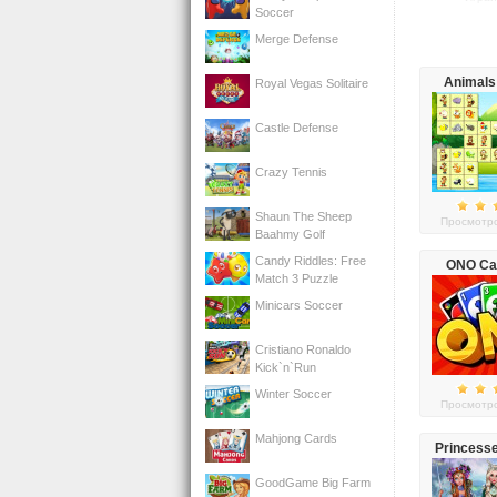
Soccer
Merge Defense
Animals
Royal Vegas Solitaire
Castle Defense
Crazy Tennis
Shaun The Sheep
Просмотро
Baahmy Golf
Candy Riddles: Free
ONO Ca
Match 3 Puzzle
Minicars Soccer
Cristiano Ronaldo
Kick`n`Run
Winter Soccer
Просмотро
Mahjong Cards
Princess
Mak
GoodGame Big Farm