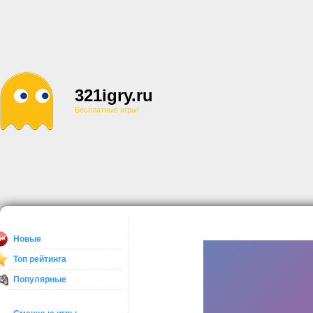
321igry.ru
Бесплатные игры!
Новые
Топ рейтинга
Популярные