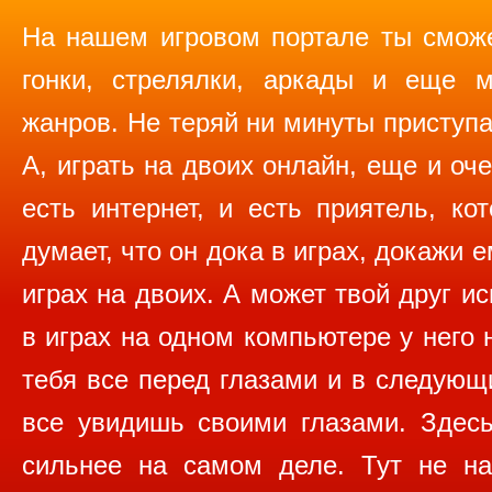
На нашем игровом портале ты сможе
гонки, стрелялки, аркады и еще м
жанров. Не теряй ни минуты приступа
А, играть на двоих онлайн, еще и оче
есть интернет, и есть приятель, ко
думает, что он дока в играх, докажи 
играх на двоих. А может твой друг и
в играх на одном компьютере у него 
тебя все перед глазами и в следующ
все увидишь своими глазами. Здесь
сильнее на самом деле. Тут не на