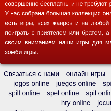
совершенно бесплатны и не требуют р
У нас собрана большая коллекция онла
есть игры, всех жанров и на любой
поиграть с приятелем или братом, а
своим вниманием наши игры для ма
зомби игры.
Связаться с нами
онлайн игры
jogos online
juegos online
sp
spill online
spel online
spil onli
hry online
jocu