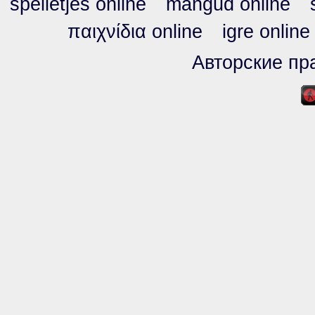
spelletjes online
mängud online
παιχνίδια online
igre online
Авторские пра