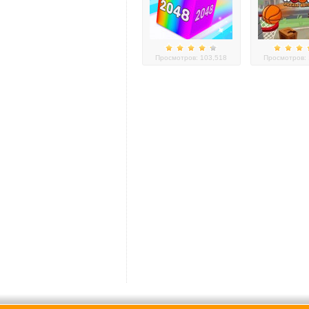
Просмотров: 103,518
Просмотров: 