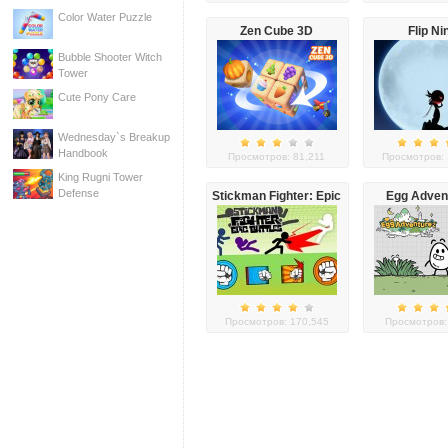
Color Water Puzzle
Zen Cube 3D
Flip Ni
Bubble Shooter Witch
Tower
Cute Pony Care
Wednesday`s Breakup
Handbook
Просмотров: 81,211
Просмотров: 
King Rugni Tower
Defense
Stickman Fighter: Epic
Egg Adven
Battles
Просмотров: 170,545
Просмотров: