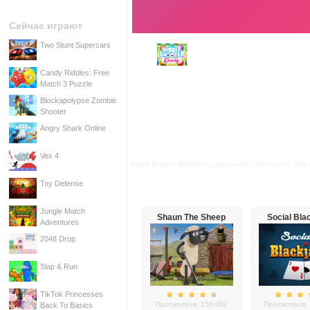
Сейчас играют
Two Stunt Supercars
Candy Riddles: Free
Match 3 Puzzle
Blockapolypse Zombie
Shooter
Angry Shark Online
Vex 4
Играй Bubble Shooter Candy онлайн бесплатно. Это с
Toy Defense
Jungle Match
Shaun The Sheep
Social Bla
Adventures
Baahmy Golf
2048 Drop
Slap & Run
TikTok Princesses
Просмотров: 158,062
Просмотров: 
Back To Basics