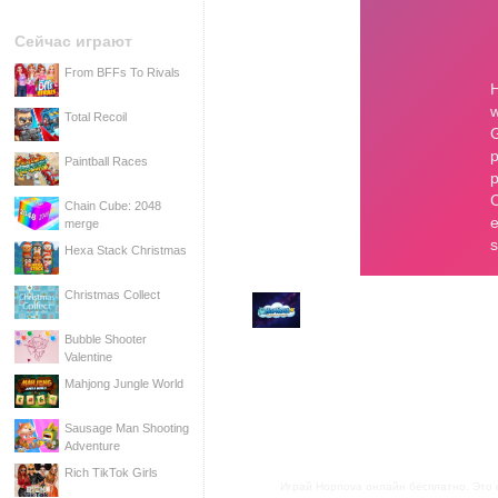
Сейчас играют
From BFFs To Rivals
Total Recoil
Paintball Races
Chain Cube: 2048
merge
Hexa Stack Christmas
Christmas Collect
Bubble Shooter
Valentine
Mahjong Jungle World
Sausage Man Shooting
Adventure
Rich TikTok Girls
Играй Hopnova онлайн бесплатно. Это с