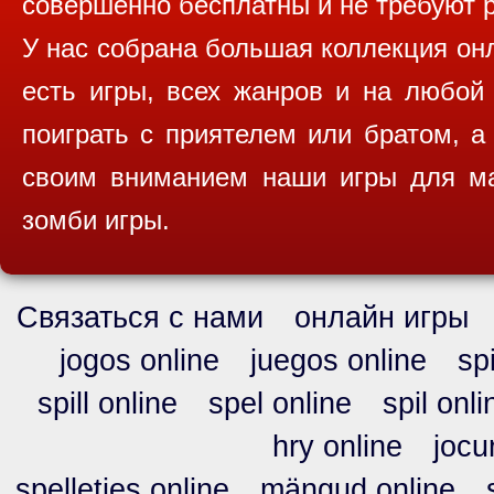
совершенно бесплатны и не требуют р
У нас собрана большая коллекция онла
есть игры, всех жанров и на любой
поиграть с приятелем или братом, а
своим вниманием наши игры для ма
зомби игры.
Связаться с нами
онлайн игры
jogos online
juegos online
sp
spill online
spel online
spil onli
hry online
jocu
spelletjes online
mängud online