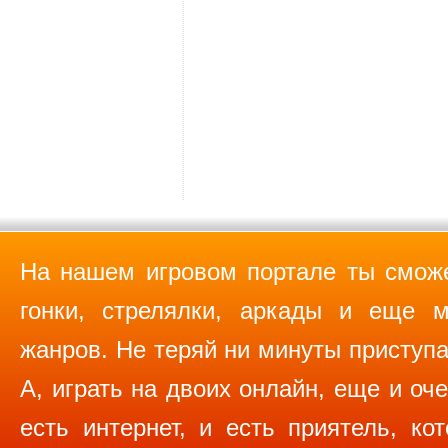
На нашем игровом портале ты сможе
гонки, стрелялки, аркады и еще м
жанров. Не теряй ни минуты приступа
А, играть на двоих онлайн, еще и оче
есть интернет, и есть приятель, ко