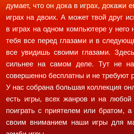
думает, что он дока в играх, докажи 
играх на двоих. А может твой друг и
в играх на одном компьютере у него 
тебя все перед глазами и в следующ
все увидишь своими глазами. Здесь
сильнее на самом деле. Тут не на
совершенно бесплатны и не требуют р
У нас собрана большая коллекция онла
есть игры, всех жанров и на любой
поиграть с приятелем или братом, а
своим вниманием наши игры для ма
зомби игры.