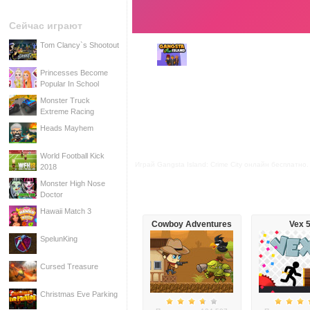
Сейчас играют
Tom Clancy`s Shootout
Princesses Become
Popular In School
Monster Truck
Extreme Racing
Heads Mayhem
World Football Kick
Играй Gangsta Island: Crime City онлайн бесплатно.
2018
Monster High Nose
Doctor
Hawaii Match 3
Cowboy Adventures
Vex 
SpelunKing
Cursed Treasure
Christmas Eve Parking