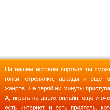
На нашем игровом портале ты сможе
гонки, стрелялки, аркады и еще м
жанров. Не теряй ни минуты приступа
А, играть на двоих онлайн, еще и оче
есть интернет, и есть приятель, ко