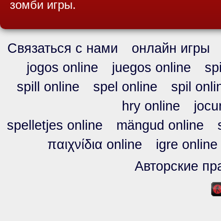
зомби игры.
Связаться с нами
онлайн игры
jogos online
juegos online
sp
spill online
spel online
spil onli
hry online
jocu
spelletjes online
mängud online
παιχνίδια online
igre online
Авторские пра