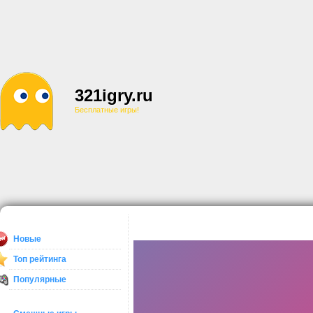
321igry.ru
Бесплатные игры!
Новые
Топ рейтинга
Популярные