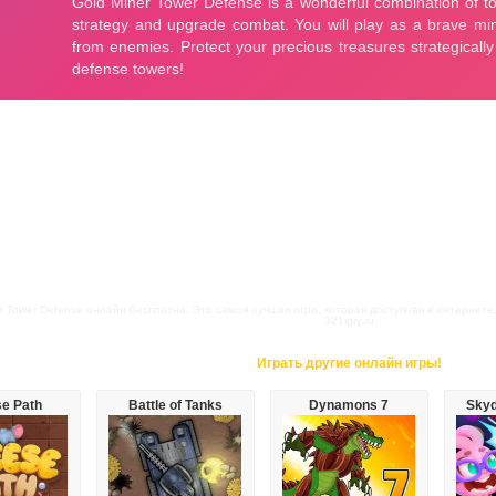
r Tower Defense онлайн бесплатно. Это самоя лучшая игра, которая доступная в интернете.
321igry.ru
Играть другие онлайн игры!
e Path
Battle of Tanks
Dynamons 7
Skyd