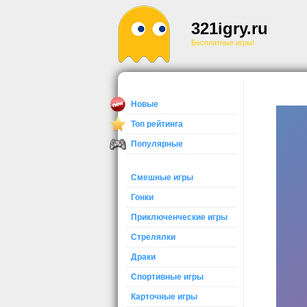
321igry.ru
Бесплатные игры!
Новые
Топ рейтинга
Популярные
Смешные игры
Гонки
Приключенческие игры
Стрелялки
Драки
Спортивные игры
Карточные игры