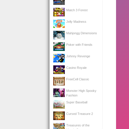
Match 3 Forest
Jelly Madness
Mahjongg Dimensions
Poker with Friends
Johnny Revenge
Casino Royale
FreeCell Classic
Monster High Spooky
Fashion
Super Baseball
Cursed Treasure 2
Treasures of the