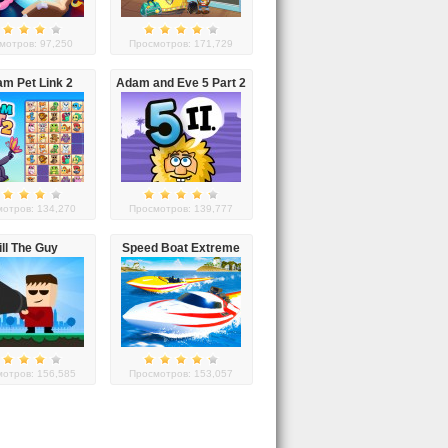
мотров: 97,250
Просмотров: 171,729
m Pet Link 2
Adam and Eve 5 Part 2
отров: 134,270
Просмотров: 139,777
ill The Guy
Speed Boat Extreme
Racing
отров: 156,585
Просмотров: 153,057