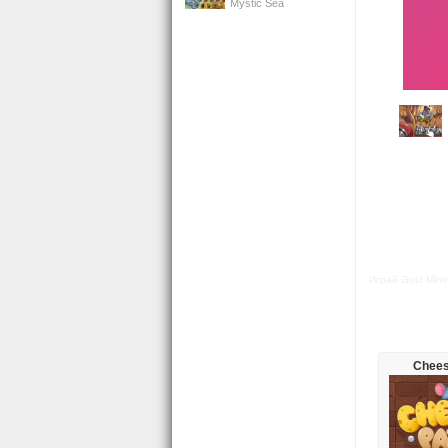
Mystic Sea
Играй Gold Mine
Chees