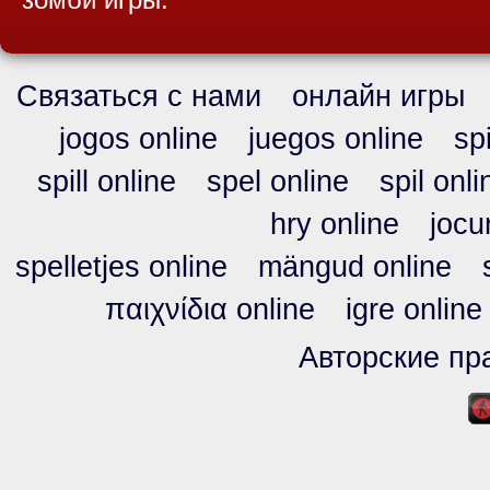
Связаться с нами
онлайн игры
jogos online
juegos online
sp
spill online
spel online
spil onli
hry online
jocu
spelletjes online
mängud online
παιχνίδια online
igre online
Авторские пра