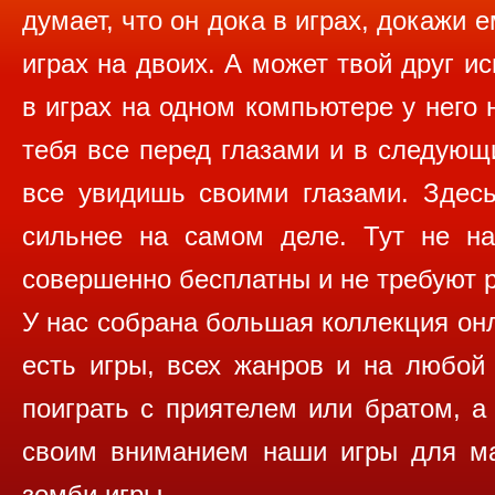
думает, что он дока в играх, докажи 
играх на двоих. А может твой друг и
в играх на одном компьютере у него 
тебя все перед глазами и в следующ
все увидишь своими глазами. Здесь
сильнее на самом деле. Тут не на
совершенно бесплатны и не требуют р
У нас собрана большая коллекция онла
есть игры, всех жанров и на любой
поиграть с приятелем или братом, а
своим вниманием наши игры для ма
зомби игры.