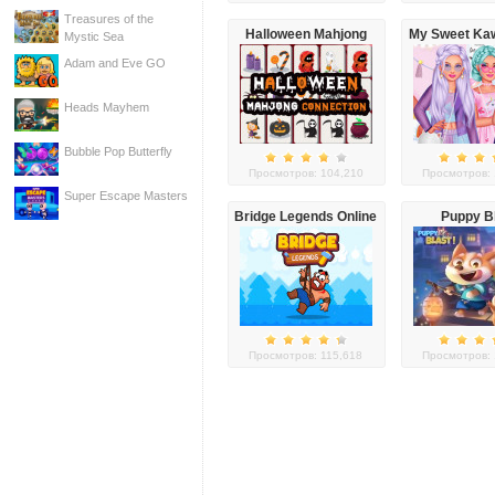
Treasures of the
Halloween Mahjong
My Sweet Kaw
Mystic Sea
Connection
Adam and Eve GO
Heads Mayhem
Bubble Pop Butterfly
Просмотров: 104,210
Просмотров: 
Super Escape Masters
Bridge Legends Online
Puppy B
Просмотров: 115,618
Просмотров: 