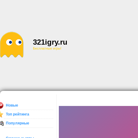
321igry.ru
Бесплатные игры!
Новые
Топ рейтинга
Популярные