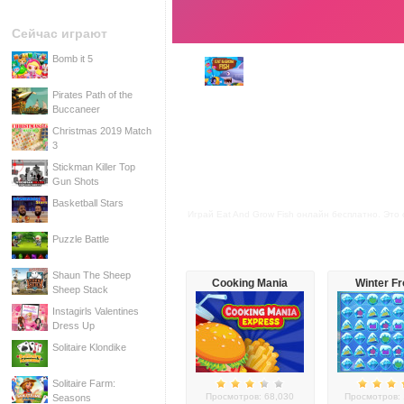
Сейчас играют
Bomb it 5
Pirates Path of the
Buccaneer
Christmas 2019 Match
3
Stickman Killer Top
Gun Shots
Basketball Stars
Играй Eat And Grow Fish онлайн бесплатно. Это 
Puzzle Battle
Shaun The Sheep
Cooking Mania
Winter F
Sheep Stack
Express
Instagirls Valentines
Dress Up
Solitaire Klondike
Solitaire Farm:
Просмотров: 68,030
Просмотров: 
Seasons