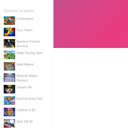
Сейчас играют
Colossatron
Fury Tanks
Rainbow Friends.
Survival
Battle Racing Stars
Math Master
Butterfly Match
Mastery
Unpark Me
Eat And Grow Fish
Unblock It 3D
Stick Kill 3D