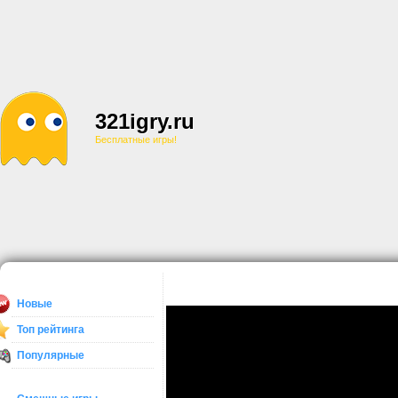
321igry.ru
Бесплатные игры!
Новые
Топ рейтинга
Популярные