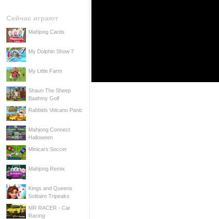
Сейчас играют
Mahjong Cards
My Dolphin Show 7
My Little Farm
Shaun The Sheep
Baahmy Golf
Rabbids Volcano Panic
Mahjong Connect
Halloween
Minicars Soccer
Mahjong Remix
Kings and Queens
Solitaire Tripeaks
MR RACER - Car
Racing