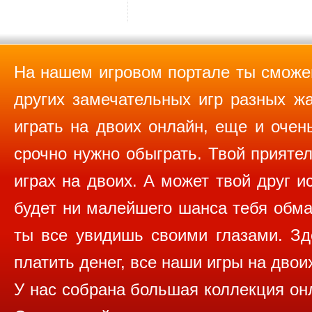
На нашем игровом портале ты сможеш
других замечательных игр разных жа
играть на двоих онлайн, еще и очень
срочно нужно обыграть. Твой приятел
играх на двоих. А может твой друг и
будет ни малейшего шанса тебя обма
ты все увидишь своими глазами. Зде
платить денег, все наши игры на двои
У нас собрана большая коллекция онла