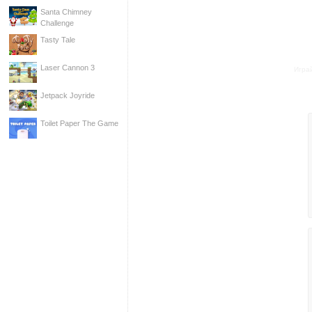
Santa Chimney
Challenge
Tasty Tale
Laser Cannon 3
Играй
Jetpack Joyride
Toilet Paper The Game