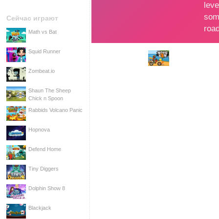
Сейчас играют
Math vs Bat
Squid Runner
Zombeat.io
Shaun The Sheep
Chick n Spoon
Rabbids Volcano Panic
Hopnova
Defend Home
Tiny Diggers
Dolphin Show 8
Blackjack