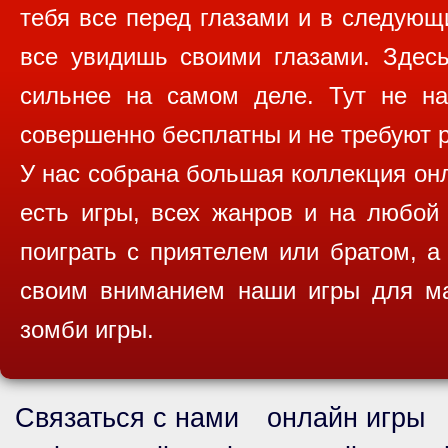
тебя все перед глазами и в следующ
все увидишь своими глазами. Здесь
сильнее на самом деле. Тут не на
совершенно бесплатны и не требуют р
У нас собрана большая коллекция онла
есть игры, всех жанров и на любой
поиграть с приятелем или братом, а
своим вниманием наши игры для ма
зомби игры.
Связаться с нами
онлайн игры