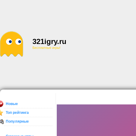
321igry.ru
Бесплатные игры!
Новые
Топ рейтинга
Популярные