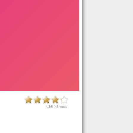
4.3
/5 (
46
votes)