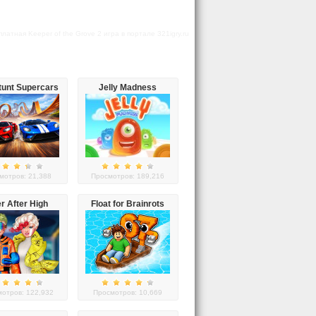
атная Keeper of the Grove 2 игра в портале 321igry.ru
tunt Supercars
Jelly Madness
мотров: 21,388
Просмотров: 189,216
r After High
Float for Brainrots
#future
отров: 122,932
Просмотров: 10,669