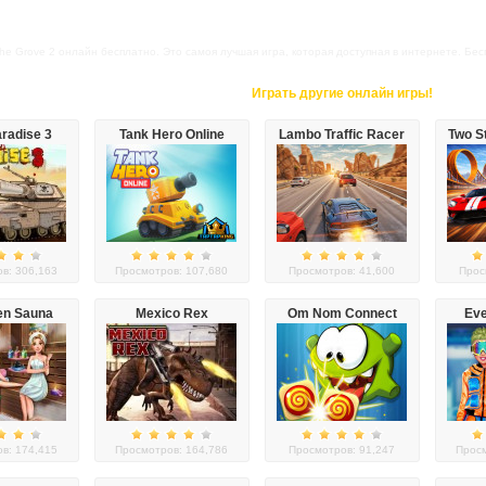
the Grove 2 онлайн бесплатно. Это самоя лучшая игра, которая доступная в интернете. Беспл
Играть другие онлайн игры!
radise 3
Tank Hero Online
Lambo Traffic Racer
Two S
в: 306,163
Просмотров: 107,680
Просмотров: 41,600
Прос
en Sauna
Mexico Rex
Om Nom Connect
Eve
life
Classic
в: 174,415
Просмотров: 164,786
Просмотров: 91,247
Просм