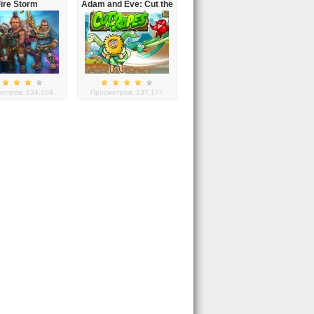
ire Storm
Adam and Eve: Cut the
Ropes
отров: 134,104
Просмотров: 137,177