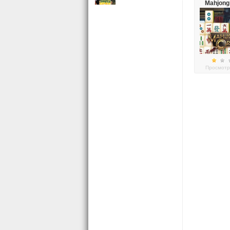
Mahjong
Puzzl
Просмотр