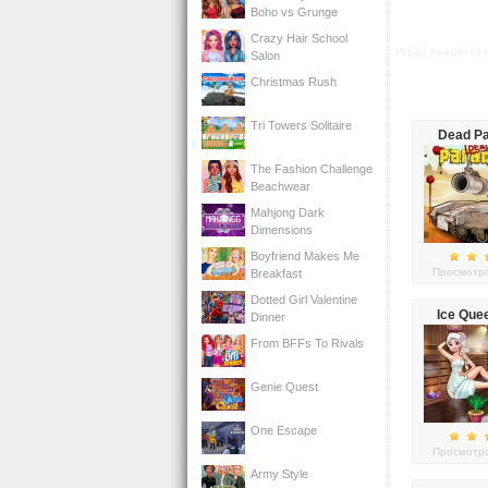
Boho vs Grunge
Crazy Hair School
Играй Keeper of 
Salon
Christmas Rush
Tri Towers Solitaire
Dead Pa
The Fashion Challenge
Beachwear
Mahjong Dark
Dimensions
Boyfriend Makes Me
Просмотро
Breakfast
Dotted Girl Valentine
Ice Que
Dinner
Rea
From BFFs To Rivals
Genie Quest
One Escape
Просмотро
Army Style