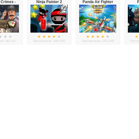
 Crimes -
Ninja Painter 2
Panda Air Fighter
F
e Story
ов: 38,122
Просмотров: 199,590
Просмотров: 123,269
Просм