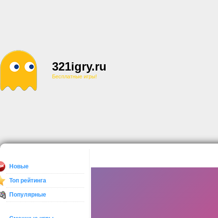
321igry.ru
Бесплатные игры!
Новые
Топ рейтинга
Популярные