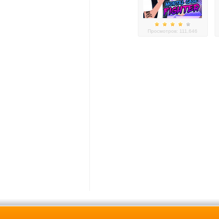
Просмотров: 111,646