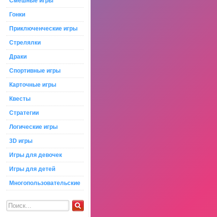
Смешные игры
Гонки
Приключенческие игры
Стрелялки
Драки
Спортивные игры
Карточные игры
Квесты
Стратегии
Логические игры
3D игры
Игры для девочек
Игры для детей
Многопользовательские