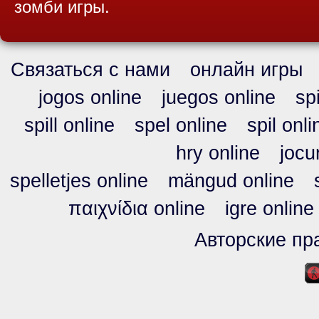
зомби игры.
Связаться с нами
онлайн игры
jogos online
juegos online
sp
spill online
spel online
spil onli
hry online
jocu
spelletjes online
mängud online
παιχνίδια online
igre online
Авторские пра