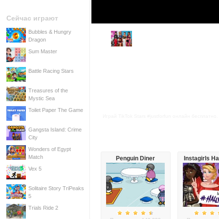
Сейчас играют
Bubbles & Hungry
Dragon
Sum Master
Battle Racing Stars
Treasures of the
Mystic Sea
Toilet Paper The Game
Играй TikTok Stars #justforfun онлайн бесплатно
Gangsta Island: Crime
City
Wonders of Egypt
Match
Penguin Diner
Instagirls H
Dress 
Vex 5
Solitaire Story TriPeaks
5
Trials Ride 2