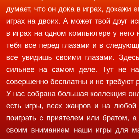
думает, что он дока в играх, докажи 
играх на двоих. А может твой друг и
в играх на одном компьютере у него 
тебя все перед глазами и в следующ
все увидишь своими глазами. Здесь
сильнее на самом деле. Тут не на
совершенно бесплатны и не требуют р
У нас собрана большая коллекция онла
есть игры, всех жанров и на любой
поиграть с приятелем или братом, а
своим вниманием наши игры для ма