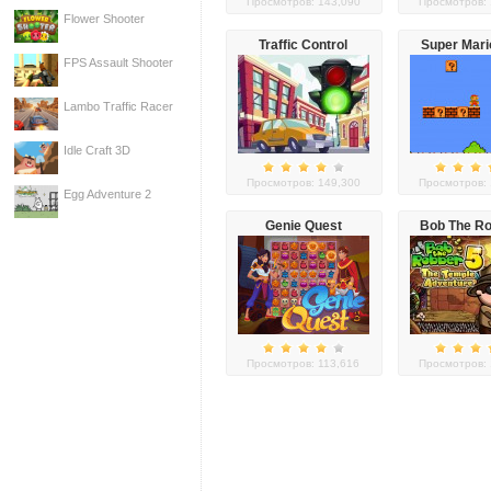
Просмотров: 143,090
Просмотров: 
Flower Shooter
Traffic Control
Super Mari
FPS Assault Shooter
Lambo Traffic Racer
Idle Craft 3D
Просмотров: 149,300
Просмотров: 
Egg Adventure 2
Genie Quest
Bob The Ro
Temple Adv
Просмотров: 113,616
Просмотров: 