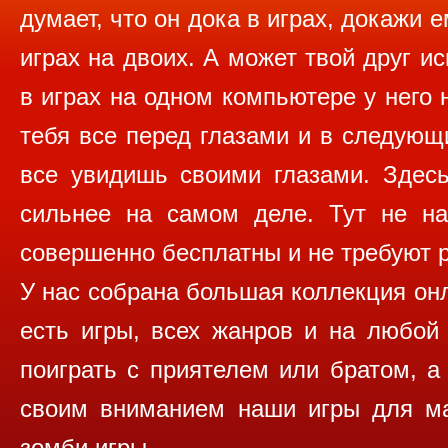
думает, что он дока в играх, докажи 
играх на двоих. А может твой друг и
в играх на одном компьютере у него 
тебя все перед глазами и в следующ
все увидишь своими глазами. Здесь
сильнее на самом деле. Тут не на
совершенно бесплатны и не требуют р
У нас собрана большая коллекция онла
есть игры, всех жанров и на любой
поиграть с приятелем или братом, а
своим вниманием наши игры для ма
зомби игры.