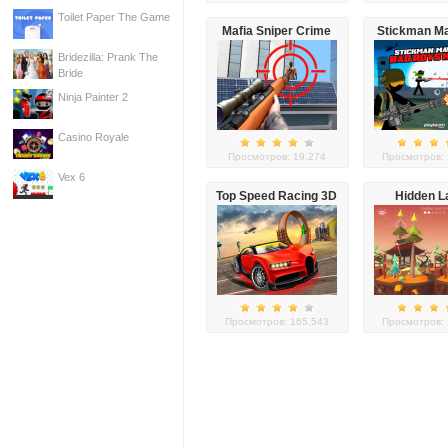
Toilet Paper The Game
Mafia Sniper Crime
Stickman Ma
Shooting
Bad Boys 
Bridezilla: Prank The
Bride
Ninja Painter 2
Casino Royale
Просмотров: 19,274
Просмотров: 
Vex 6
Top Speed Racing 3D
Hidden L
Просмотров: 165,543
Просмотров: 