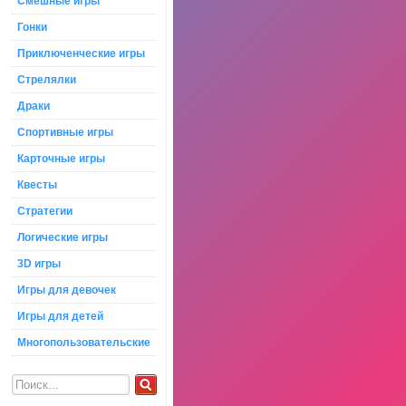
Смешные игры
Гонки
Приключенческие игры
Стрелялки
Драки
Спортивные игры
Карточные игры
Квесты
Стратегии
Логические игры
3D игры
Игры для девочек
Игры для детей
Многопользовательские