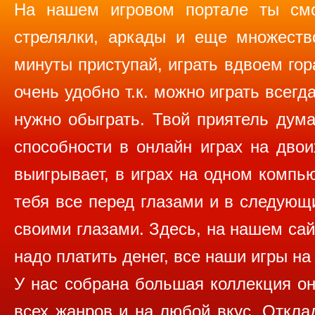
На нашем игровом портале ты смо
стрелялки, аркады и еще множеств
минуты приступай, играть вдвоем гор
очень удобно т.к. можно играть всегда
нужно обыграть. Твой приятель думае
способности в онлайн играх на двои
выигрывает, в играх на одном компью
тебя все перед глазами и в следующ
своими глазами. Здесь, на нашем сайт
надо платить денег, все наши игры на
У нас собрана большая коллекция онл
всех жанров и на любой вкус. Откла