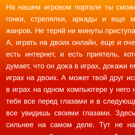
На нашем игровом портале ты сможе
гонки, стрелялки, аркады и еще м
жанров. Не теряй ни минуты приступа
А, играть на двоих онлайн, еще и оче
есть интернет, и есть приятель, ко
думает, что он дока в играх, докажи 
играх на двоих. А может твой друг и
в играх на одном компьютере у него 
тебя все перед глазами и в следующ
все увидишь своими глазами. Здесь
сильнее на самом деле. Тут не на