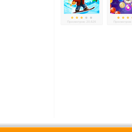
Просмотров: 20,626
Просмотров: