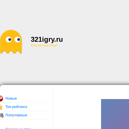
321igry.ru
Бесплатные игры!
Новые
Топ рейтинга
Популярные