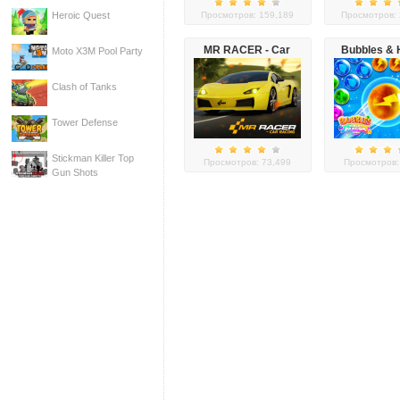
Heroic Quest
Просмотров: 159,189
Просмотров: 
MR RACER - Car
Bubbles & 
Moto X3M Pool Party
Racing
Drago
Clash of Tanks
Tower Defense
Stickman Killer Top
Просмотров: 73,499
Просмотров:
Gun Shots