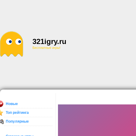
321igry.ru
Бесплатные игры!
Новые
Топ рейтинга
Популярные