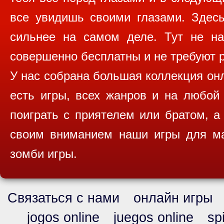
все увидишь своими глазами. Здесь
сильнее на самом деле. Тут не на
совершенно бесплатны и не требуют р
У нас собрана большая коллекция онла
есть игры, всех жанров и на любой
поиграть с приятелем или братом, а
своим вниманием наши игры для ма
зомби игры.
Связаться с нами
онлайн игры
jogos online
juegos online
sp