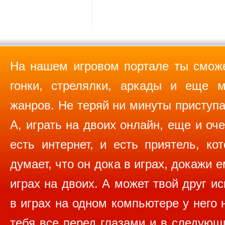
На нашем игровом портале ты сможе
гонки, стрелялки, аркады и еще м
жанров. Не теряй ни минуты приступа
А, играть на двоих онлайн, еще и оче
есть интернет, и есть приятель, ко
думает, что он дока в играх, докажи 
играх на двоих. А может твой друг и
в играх на одном компьютере у него 
тебя все перед глазами и в следующ