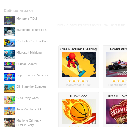
Сейчас играют
Monsters TD 2
Играй 2 Player Imposter Soccer онлайн бесплатно.
Mahjongg Dimensions
Car Eats Car: Evil Cars
Clean House: Clearing
Grand Pri
Microsoft Mahjong
trash and dirt
Bubble Shooter
Super Escape Masters
Просмотров: 50,503
Просмотров: 
Eliminate the Zombies
Dunk Shot
Dream Love
Cute Pony Care
Tank Zombies 3D
Mahjong Crimes -
Puzzle Story