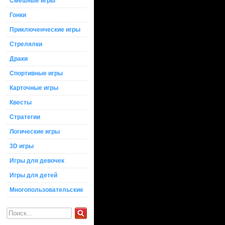
Смешные игры
Гонки
Приключенческие игры
Стрелялки
Драки
Спортивные игры
Карточные игры
Квесты
Стратегии
Логические игры
3D игры
Игры для девочек
Игры для детей
Многопользовательские