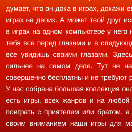
думает, что он дока в играх, докажи 
играх на двоих. А может твой друг и
в играх на одном компьютере у него 
тебя все перед глазами и в следующ
все увидишь своими глазами. Здесь
сильнее на самом деле. Тут не на
совершенно бесплатны и не требуют р
У нас собрана большая коллекция онла
есть игры, всех жанров и на любой
поиграть с приятелем или братом, а
своим вниманием наши игры для ма