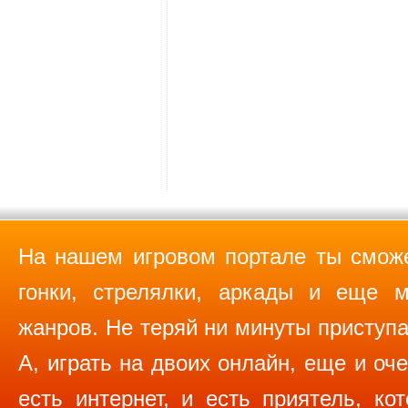
На нашем игровом портале ты сможе
гонки, стрелялки, аркады и еще м
жанров. Не теряй ни минуты приступа
А, играть на двоих онлайн, еще и оче
есть интернет, и есть приятель, ко