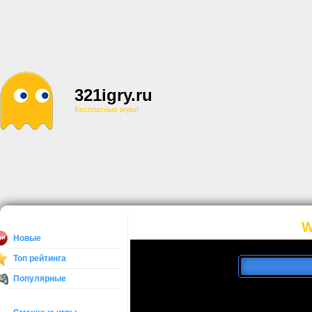
321igry.ru
Бесплатные игры!
W
Новые
Топ рейтинга
Популярные