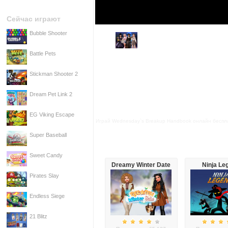
Сейчас играют
Bubble Shooter
Battle Pets
Stickman Shooter 2
Dream Pet Link 2
EG Viking Escape
Играй Wednesday`s Breakup Handbook онлайн беспла
Super Baseball
Sweet Candy
Dreamy Winter Date
Ninja Le
Pirates Slay
Endless Siege
21 Blitz