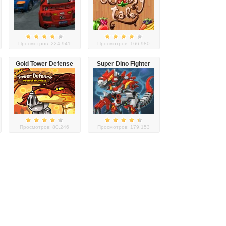
Просмотров: 224,941
Просмотров: 166,980
Gold Tower Defense
Super Dino Fighter
Просмотров: 80,246
Просмотров: 179,153