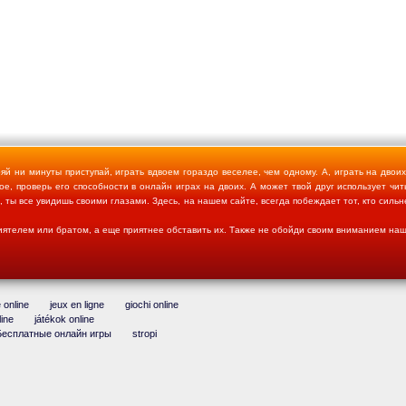
яй ни минуты приступай, играть вдвоем гораздо веселее, чем одному. А, играть на двои
ное, проверь его способности в онлайн играх на двоих. А может твой друг использует чи
 ты все увидишь своими глазами. Здесь, на нашем сайте, всегда побеждает тот, кто сильн
 приятелем или братом, а еще приятнее обставить их. Также не обойди своим вниманием наш
e online
jeux en ligne
giochi online
line
játékok online
Бесплатные онлайн игры
stropi