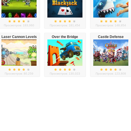
Просмотров: 183,060
Просмотров: 181,454
Просмотров: 148,954
Laser Cannon Levels
Over the Bridge
Castle Defense
Pack
Просмотров: 80,259
Просмотров: 130,023
Просмотров: 123,808