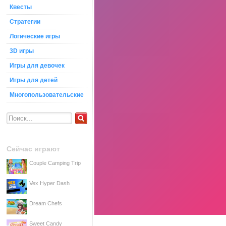
Квесты
Стратегии
Логические игры
3D игры
Игры для девочек
Игры для детей
Многопользовательские
Сейчас играют
Couple Camping Trip
Vex Hyper Dash
Dream Chefs
Sweet Candy