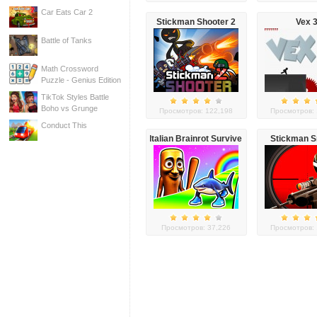
Car Eats Car 2
Stickman Shooter 2
Vex 
Battle of Tanks
Math Crossword
Puzzle - Genius Edition
TikTok Styles Battle
Boho vs Grunge
Просмотров: 122,198
Просмотров: 
Conduct This
Italian Brainrot Survive
Stickman S
Parkour
Просмотров: 37,226
Просмотров: 