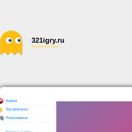
321igry.ru
Бесплатные игры!
Новые
Топ рейтинга
Популярные