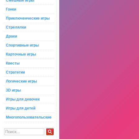
Смешные игры
Гонки
Приключенческие игры
Стрелялки
Драки
Спортивные игры
Карточные игры
Квесты
Стратегии
Логические игры
3D игры
Игры для девочек
Игры для детей
Многопользовательские