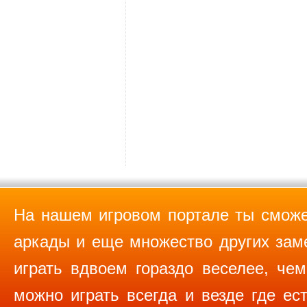
На нашем игровом портале ты сможеш
аркады и еще множество других заме
играть вдвоем гораздо веселее, чем
можно играть всегда и везде где ест