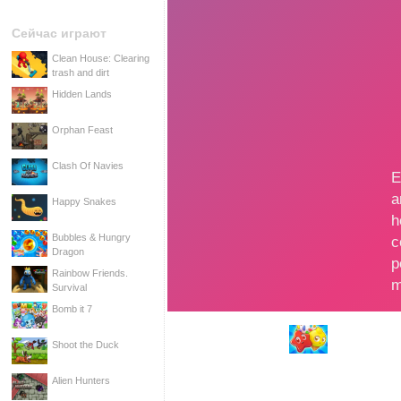
Сейчас играют
Clean House: Clearing
trash and dirt
Hidden Lands
Orphan Feast
Clash Of Navies
Happy Snakes
Bubbles & Hungry
Dragon
Rainbow Friends.
Survival
Bomb it 7
Shoot the Duck
Alien Hunters