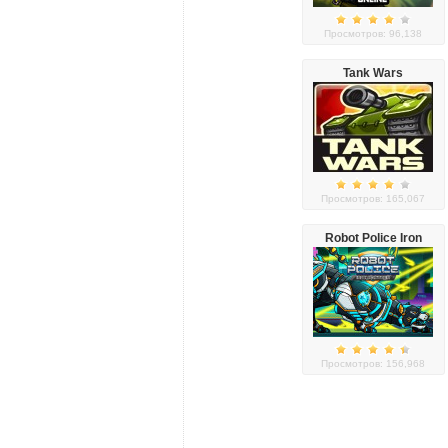
Просмотров: 96,138
Tank Wars
Просмотров: 165,067
Robot Police Iron
Panther
Просмотров: 156,968