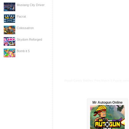
Mustang City Driver
Pacrat
Colossatron
Skydom Reforged
Bomb it 5
Играй Candy Riddles: Free Match 3 Puzzle онл
Mr Autogun Online