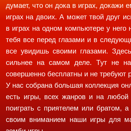
думает, что он дока в играх, докажи 
играх на двоих. А может твой друг и
в играх на одном компьютере у него 
тебя все перед глазами и в следующ
все увидишь своими глазами. Здесь
сильнее на самом деле. Тут не на
совершенно бесплатны и не требуют р
У нас собрана большая коллекция онла
есть игры, всех жанров и на любой
поиграть с приятелем или братом, а
своим вниманием наши игры для ма
зомби игры.