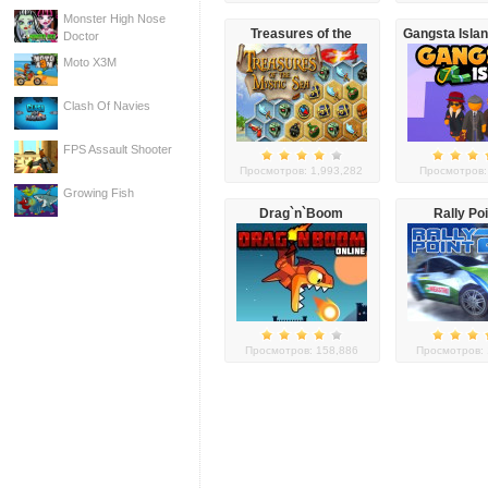
Monster High Nose
Treasures of the
Gangsta Isla
Doctor
Mystic Sea
City
Moto X3M
Clash Of Navies
FPS Assault Shooter
Просмотров: 1,993,282
Просмотров:
Growing Fish
Drag`n`Boom
Rally Poi
Просмотров: 158,886
Просмотров: 