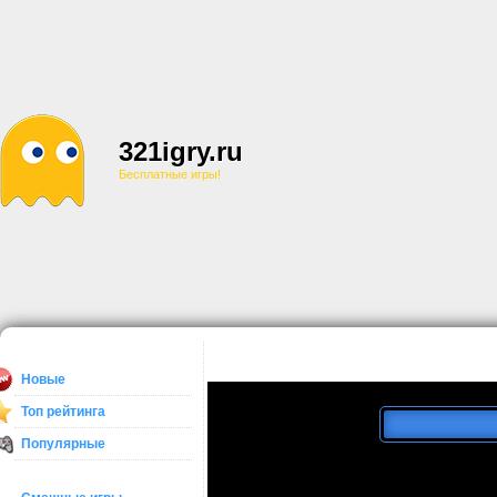
321igry.ru
Бесплатные игры!
Новые
Топ рейтинга
Популярные