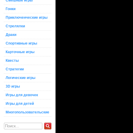
Смешные игры
Гонки
Приключенческие игры
Стрелялки
Драки
Спортивные игры
Карточные игры
Квесты
Стратегии
Логические игры
3D игры
Игры для девочек
Игры для детей
Многопользовательские