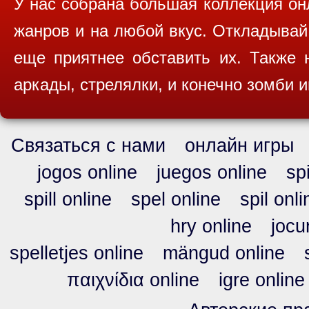
У нас собрана большая коллекция онла
жанров и на любой вкус. Откладывай 
еще приятнее обставить их. Также
аркады, стрелялки, и конечно зомби и
Связаться с нами
онлайн игры
jogos online
juegos online
sp
spill online
spel online
spil onli
hry online
jocu
spelletjes online
mängud online
παιχνίδια online
igre online