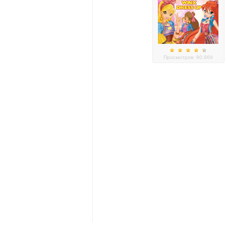
Просмотров: 90,969