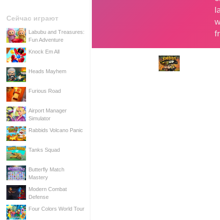
Сейчас играют
Labubu and Treasures:
Fun Adventure
Knock Em All
Heads Mayhem
Furious Road
Airport Manager
Simulator
Rabbids Volcano Panic
Tanks Squad
Butterfly Match
Mastery
Modern Combat
Defense
Four Colors World Tour