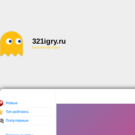
321igry.ru
Бесплатные игры!
Новые
Топ рейтинга
Популярные