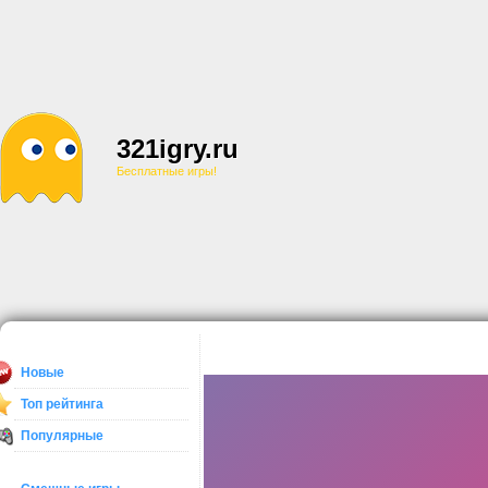
321igry.ru
Бесплатные игры!
Новые
Топ рейтинга
Популярные