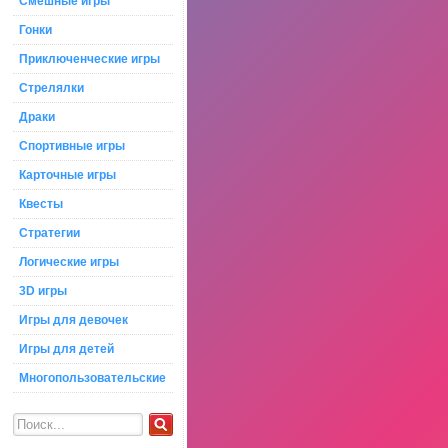
Смешные игры
Гонки
Приключенческие игры
Стрелялки
Драки
Спортивные игры
Карточные игры
Квесты
Стратегии
Логические игры
3D игры
Игры для девочек
Игры для детей
Многопользовательские