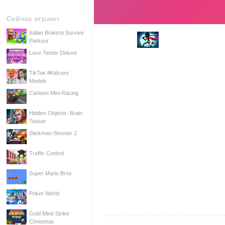
Сейчас играют
Italian Brainrot Survive
Parkour
Love Tester Deluxe
TikTok #Kidcore
Models
Cartoon Mini Racing
Hidden Objects: Brain
Teaser
Stickman Shooter 2
Traffic Control
Super Mario Bros
Poker World
Gold Mine Strike
Играй Stickman Fighter: Space War онлайн беспла
Christmas