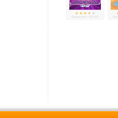
Просмотров: 153,823
Про