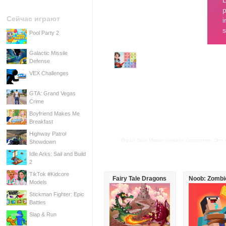
Сейчас играют
Pool Party 2
Galactic Missile
Defense
VEX Challenges
GTA: Grand Vegas
Crime
Boyfriend Makes Me
Breakfast
Highway Patrol
Играй Sum Master онлайн бесплатно. Это с
Showdown
Idle Arks: Sail and Build
2
TikTok #Kidcore
Fairy Tale Dragons
Noob: Zombi
Models
Memory
Esca
Stickman Fighter: Epic
Battles
Slap & Run