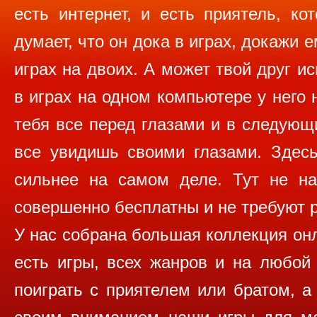
есть интернет, и есть приятель, ко
думает, что он дока в играх, докажи 
играх на двоих. А может твой друг и
в играх на одном компьютере у него 
тебя все перед глазами и в следующ
все увидишь своими глазами. Здесь
сильнее на самом деле. Тут не на
совершенно бесплатны и не требуют р
У нас собрана большая коллекция онла
есть игры, всех жанров и на любой
поиграть с приятелем или братом, а