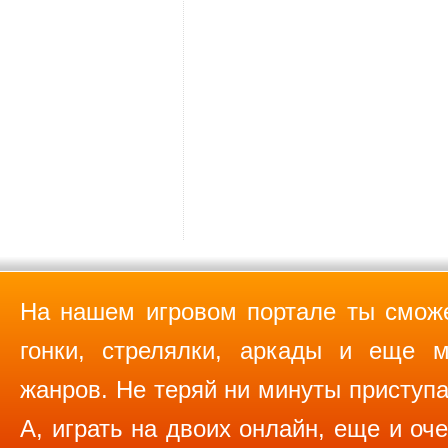
На нашем игровом портале ты сможе
гонки, стрелялки, аркады и еще м
жанров. Не теряй ни минуты приступа
А, играть на двоих онлайн, еще и оче