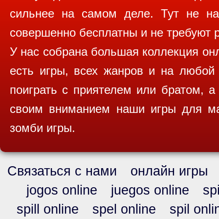
сильнее на самом деле. Тут не на
совершенно бесплатны и не требуют р
У нас собрана большая коллекция онла
есть игры, всех жанров и на любой
поиграть с приятелем или братом, а
своим вниманием наши игры для ма
зомби игры.
Связаться с нами
онлайн игры
jogos online
juegos online
sp
spill online
spel online
spil onli